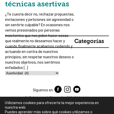
técnicas asertivas
¿Te cuesta decir no, rechazar propuestas,
invitaciones y peticiones sin agresividad o
sin sentirte culpable? En ocasiones nos
vemos presionados por personas
insistentes que nos piden hacer cosas
Categorías
que realmente no deseamos hacer y
cuando finalmente acabamos cediendo y
actuando en contra de nuestros
principios, sin respetar nuestros deseos o
nuestros objetivos, nos sentimos
enfadados […]
Síguenos en
C/ Relatores 4, Planta 3ª, 28012 Madrid.
Utilizamos cookies para ofrecerte la mejor experiencia en
Aviso legal y Política de Privacidad
.
Política de cookies
. © 2018 Centrum
nuestra web.
Psicologos
Puedes aprender más sobre qué cookies utilizamos o