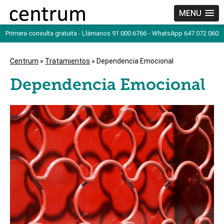
MENU
Primera consulta gratuita - Llámanos 91 000 6766
- WhatsApp 647 072 060
Centrum
»
Tratamientos
» Dependencia Emocional
Dependencia Emocional