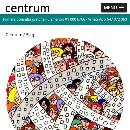
MENU
Primera consulta gratuita - Llámanos 91 000 6766
- WhatsApp 647 072 060
Centrum
/
Blog