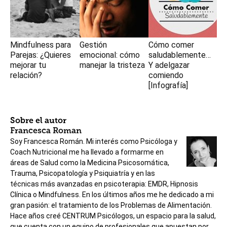
Mindfulness para
Gestión
Cómo comer
Parejas: ¿Quieres
emocional: cómo
saludablemente…
mejorar tu
manejar la tristeza
Y adelgazar
relación?
comiendo
[Infografía]
Sobre el autor
Francesca Roman
Soy Francesca Román. Mi interés como Psicóloga y
Coach Nutricional me ha llevado a formarme en
áreas de Salud como la Medicina Psicosomática,
Trauma, Psicopatología y Psiquiatría y en las
técnicas más avanzadas en psicoterapia: EMDR, Hipnosis
Clínica o Mindfulness. En los últimos años me he dedicado a mi
gran pasión: el tratamiento de los Problemas de Alimentación.
Hace años creé CENTRUM Psicólogos, un espacio para la salud,
que cuenta con un equipo de profesionales que apuestan por